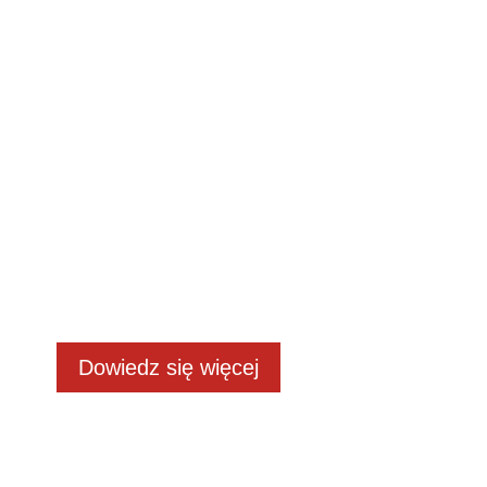
Naszą misją jest
lepsza
przyszłość
Jedna Grupa • Wiele
możliwości
Dowiedz się więcej