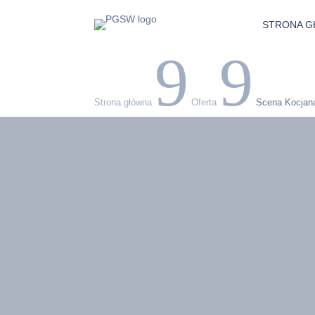
STRONA 
9
9
Strona główna
Oferta
Scena Kocjan