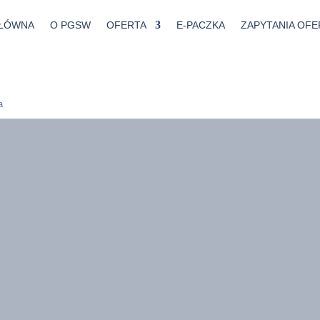
GŁÓWNA
O PGSW
OFERTA
E-PACZKA
ZAPYTANIA OF
a