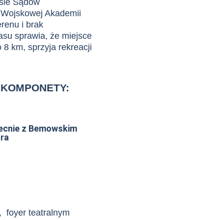
ksie
Sądów
 Wojskowej Akademii
renu i brak
asu sprawia, że miejsce
 8 km, sprzyja rekreacji
 KOMPONETY:
becnie z Bemowskim
ura
 foyer teatralnym